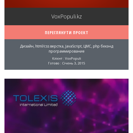
VoxPopuli.kz
ПЕРЕГЛЯНУТИ ПРОЕКТ
Дизайн, html/css верстка, JavaScript, ЦМС, php бекэнд
программирование
Клієнт : VoxPopuli
Готово : Січень 3, 2015