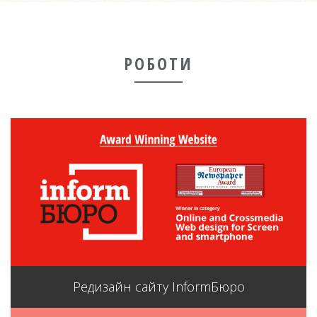
РОБОТИ
Редизайн сайту InformБюро