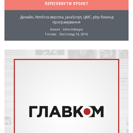
ПЕРЕГЛЯНУТИ ПРОЕКТ
Дизайн, html/css верстка, JavaScript, ЦМС, php бекенд
програмування
Клієнт : InformБюро
Готово : Листопад 16, 2016